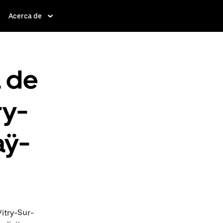
Acerca de
a de
ry-
aÿ-
itry-Sur-