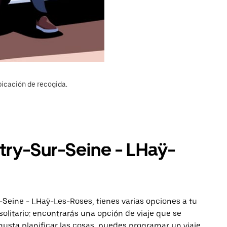
bicación de recogida.
itry-Sur-Seine - LHaÿ-
-Seine - LHaÿ-Les-Roses, tienes varias opciones a tu
solitario: encontrarás una opción de viaje que se
gusta planificar las cosas, puedes programar un viaje