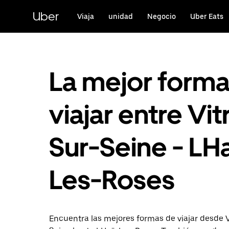
Ir
al
Uber
Viaja
unidad
Negocio
Uber Eats
contenido
principal
La mejor form
viajar entre Vit
Sur-Seine - LH
Les-Roses
Encuentra las mejores formas de viajar desde V