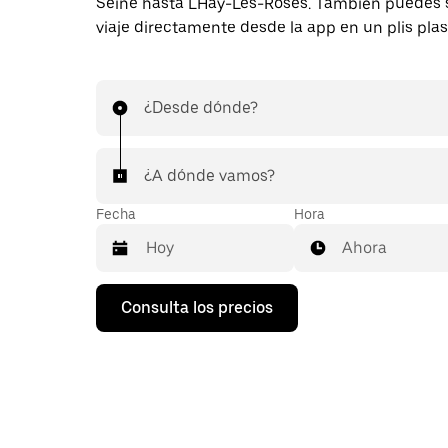
Seine hasta LHaÿ-Les-Roses. También puedes s
viaje directamente desde la app en un plis plas
¿Desde dónde?
¿A dónde vamos?
Fecha
Hora
Ahora
Pulsa
Consulta los precios
la
flecha
hacia
abajo
para
abrir
el
calendario