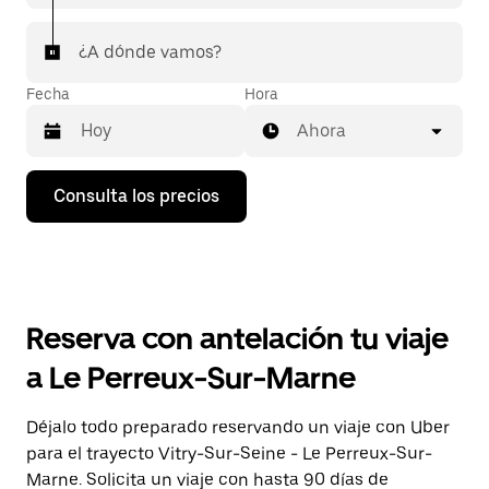
¿A dónde vamos?
Fecha
Hora
Ahora
Pulsa
Consulta los precios
la
flecha
hacia
abajo
para
abrir
el
Reserva con antelación tu viaje
calendario
y
a Le Perreux-Sur-Marne
seleccionar
una
fecha.
Déjalo todo preparado reservando un viaje con Uber
Pulsa
para el trayecto Vitry-Sur-Seine - Le Perreux-Sur-
el
botón
Marne. Solicita un viaje con hasta 90 días de