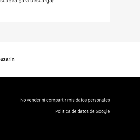
Escanea para descargar
Mazarin
No vender ni compartir mis datos personales
Política de datos de Google