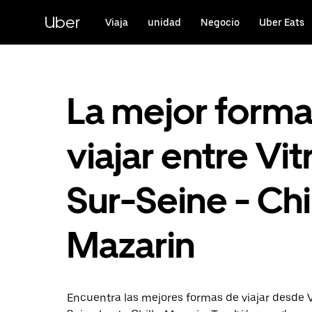
Ir
al
Uber
Viaja
unidad
Negocio
Uber Eats
contenido
principal
La mejor form
viajar entre Vit
Sur-Seine - Chi
Mazarin
Encuentra las mejores formas de viajar desde V