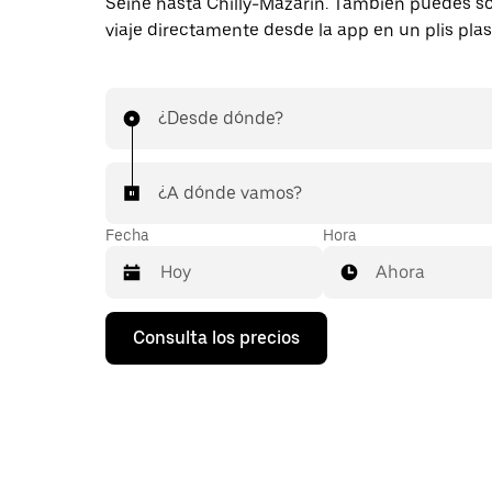
Seine hasta Chilly-Mazarin. También puedes sol
viaje directamente desde la app en un plis plas
¿Desde dónde?
¿A dónde vamos?
Fecha
Hora
Ahora
Pulsa
Consulta los precios
la
flecha
hacia
abajo
para
abrir
el
calendario