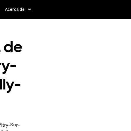
Acerca de
a de
ry-
lly-
itry-Sur-