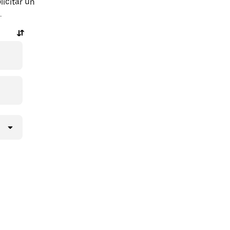
icitar un
.