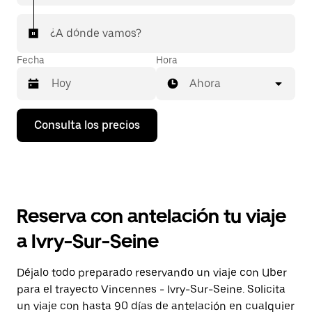
¿A dónde vamos?
Fecha
Hora
Ahora
Pulsa
Consulta los precios
la
flecha
hacia
abajo
para
abrir
el
Reserva con antelación tu viaje
calendario
y
a Ivry-Sur-Seine
seleccionar
una
fecha.
Déjalo todo preparado reservando un viaje con Uber
Pulsa
para el trayecto Vincennes - Ivry-Sur-Seine. Solicita
el
botón
un viaje con hasta 90 días de antelación en cualquier