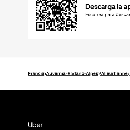
Descarga la a
Escanea para desca
Francia
>
Auvernia-Ródano-Alpes
>
Villeurbanne
>
Uber