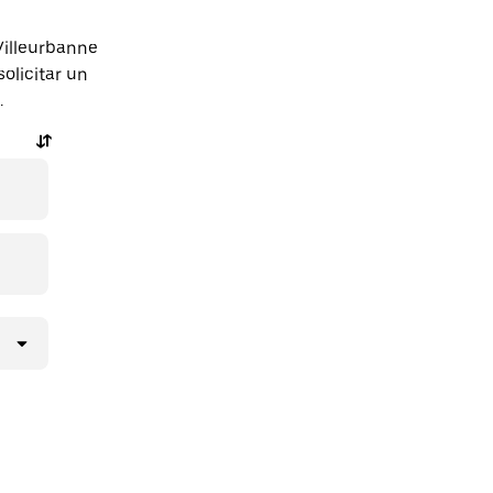
Villeurbanne
licitar un
.