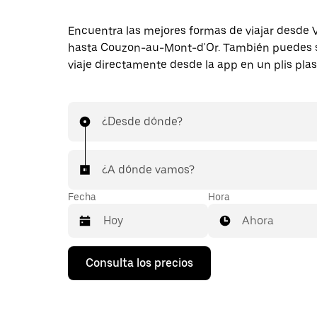
Encuentra las mejores formas de viajar desde 
hasta Couzon-au-Mont-d'Or. También puedes so
viaje directamente desde la app en un plis plas
¿Desde dónde?
¿A dónde vamos?
Fecha
Hora
Ahora
Pulsa
Consulta los precios
la
flecha
hacia
abajo