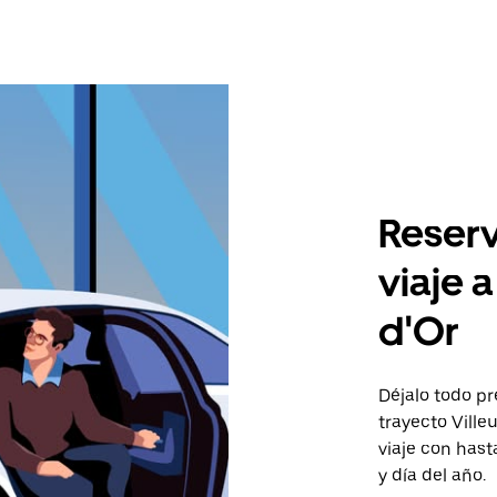
Reserv
viaje 
d'Or
Déjalo todo pr
trayecto Vill
viaje con has
y día del año.