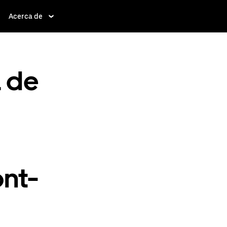
Acerca de
a de
nt-