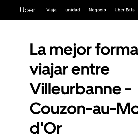
Ir
al
Uber
Viaja
unidad
Negocio
Uber Eats
contenido
principal
La mejor form
viajar entre
Villeurbanne -
Couzon-au-Mo
d'Or