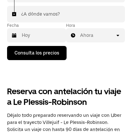
¿A dónde vamos?
Fecha
Hora
Ahora
Pulsa
Consulta los precios
la
flecha
hacia
abajo
para
abrir
el
Reserva con antelación tu viaje
calendario
y
a Le Plessis-Robinson
seleccionar
una
fecha.
Déjalo todo preparado reservando un viaje con Uber
Pulsa
para el trayecto Villejuif - Le Plessis-Robinson.
el
botón
Solicita un viaje con hasta 90 días de antelación en