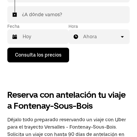
¿A dónde vamos?
Fecha
Hora
Ahora
Pulsa
Consulta los precios
la
flecha
hacia
abajo
para
abrir
el
Reserva con antelación tu viaje
calendario
y
a Fontenay-Sous-Bois
seleccionar
una
fecha.
Déjalo todo preparado reservando un viaje con Uber
Pulsa
para el trayecto Versalles - Fontenay-Sous-Bois.
el
botón
Solicita un viaje con hasta 90 días de antelación en