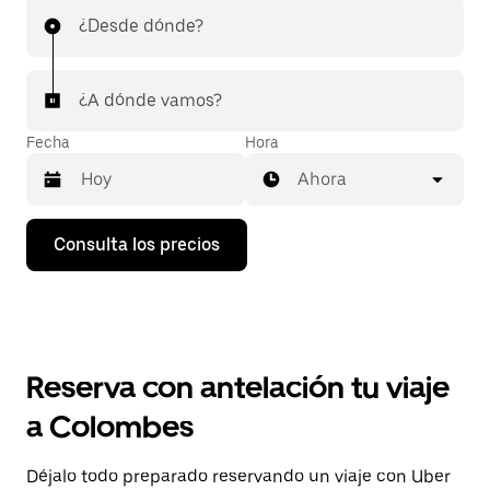
¿Desde dónde?
¿A dónde vamos?
Fecha
Hora
Ahora
Pulsa
Consulta los precios
la
flecha
hacia
abajo
para
abrir
el
Reserva con antelación tu viaje
calendario
y
a Colombes
seleccionar
una
fecha.
Déjalo todo preparado reservando un viaje con Uber
Pulsa