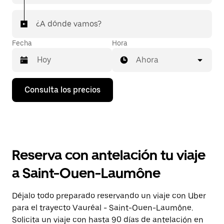
¿A dónde vamos?
Fecha
Hora
Ahora
Pulsa
Consulta los precios
la
flecha
hacia
abajo
para
abrir
el
Reserva con antelación tu viaje
calendario
y
a Saint-Ouen-Laumône
seleccionar
una
fecha.
Déjalo todo preparado reservando un viaje con Uber
Pulsa
para el trayecto Vauréal - Saint-Ouen-Laumône.
el
botón
Solicita un viaje con hasta 90 días de antelación en