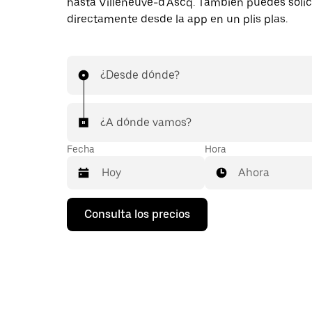
hasta Villeneuve-d'Ascq. También puedes solici
directamente desde la app en un plis plas.
¿Desde dónde?
¿A dónde vamos?
Fecha
Hora
Ahora
Pulsa
Consulta los precios
la
flecha
hacia
abajo
para
abrir
el
calendario