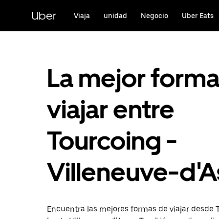
Ir
al
Uber
Viaja
unidad
Negocio
Uber Eats
contenido
principal
La mejor form
viajar entre
Tourcoing -
Villeneuve-d'
Encuentra las mejores formas de viajar desde 