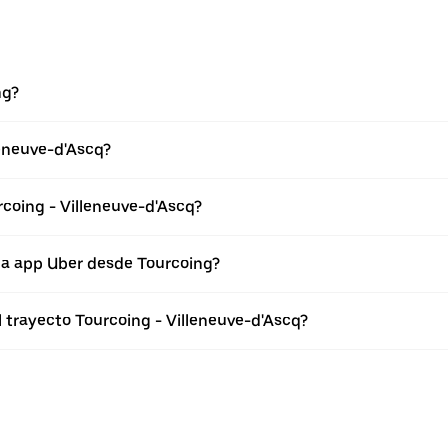
ng?
leneuve-d'Ascq?
rcoing - Villeneuve-d'Ascq?
la app Uber desde Tourcoing?
l trayecto Tourcoing - Villeneuve-d'Ascq?