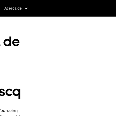
Acerca de
a de
Ascq
Tourcoing