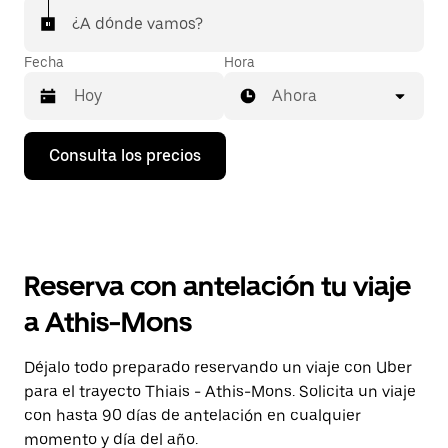
¿A dónde vamos?
Fecha
Hora
Ahora
Pulsa
Consulta los precios
la
flecha
hacia
abajo
para
abrir
el
Reserva con antelación tu viaje
calendario
y
a Athis-Mons
seleccionar
una
fecha.
Déjalo todo preparado reservando un viaje con Uber
Pulsa
para el trayecto Thiais - Athis-Mons. Solicita un viaje
el
botón
con hasta 90 días de antelación en cualquier
de
momento y día del año.