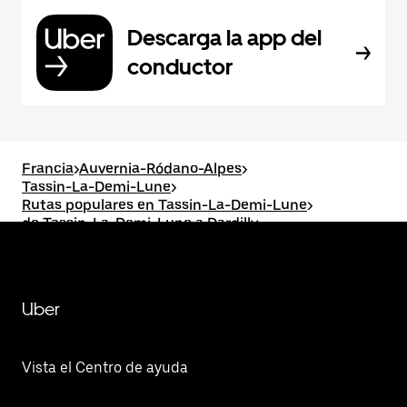
Descarga la app del
conductor
Francia
>
Auvernia-Ródano-Alpes
>
Tassin-La-Demi-Lune
>
Rutas populares en Tassin-La-Demi-Lune
>
de Tassin-La-Demi-Lune a Dardilly
Uber
Vista el Centro de ayuda