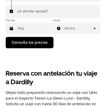
¿A dónde vamos?
Fecha
Hora
Ahora
Pulsa
Consulta los precios
la
flecha
hacia
abajo
para
abrir
el
Reserva con antelación tu viaje
calendario
y
a Dardilly
seleccionar
una
fecha.
Déjalo todo preparado reservando un viaje con Uber
Pulsa
para el trayecto Tassin-La-Demi-Lune - Dardilly.
el
botón
Solicita un viaje con hasta 90 días de antelación en