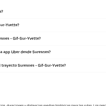
s?
Sur-Yvette?
esnes - Gif-Sur-Yvette?
 la app Uber desde Suresnes?
l trayecto Suresnes - Gif-Sur-Yvette?
os, duraciones y distancias medias históricas para las rutas. Los prec