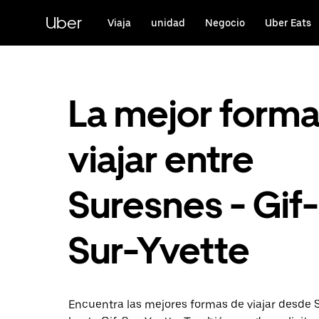
Ir
al
Uber
Viaja
unidad
Negocio
Uber Eats
contenido
principal
La mejor form
viajar entre
Suresnes - Gif-
Sur-Yvette
Encuentra las mejores formas de viajar desde