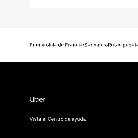
Francia
>
Isla de Francia
>
Suresnes
>
Rutas popula
Uber
Vista el Centro de ayuda