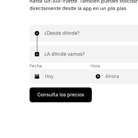
hasta Gif-Sur-Yvette. También puedes solicitar
directamente desde la app en un plis plas.
¿Desde dónde?
¿A dónde vamos?
Fecha
Hora
Ahora
Pulsa
Consulta los precios
la
flecha
hacia
abajo
para
abrir
el
calendario