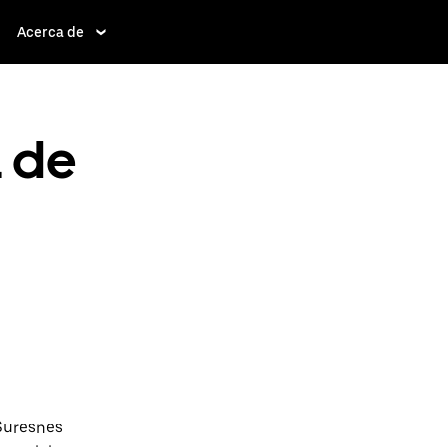
Acerca de
a de
 Suresnes