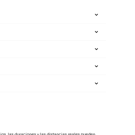
ios, las duraciones y las distancias reales pueden