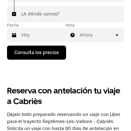
¿A dónde vamos?
Fecha
Hora
Ahora
Pulsa
Consulta los precios
la
flecha
hacia
abajo
para
abrir
el
Reserva con antelación tu viaje
calendario
y
a Cabriès
seleccionar
una
fecha.
Déjalo todo preparado reservando un viaje con Uber
Pulsa
para el trayecto Septèmes-Les-Vallons - Cabriès.
el
botón
Solicita un viaje con hasta 90 días de antelación en