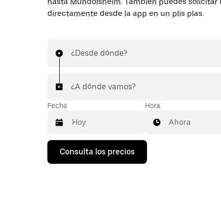
hasta Mundolsheim. También puedes solicitar 
directamente desde la app en un plis plas.
¿Desde dónde?
¿A dónde vamos?
Fecha
Hora
Ahora
Pulsa
Consulta los precios
la
flecha
hacia
abajo
para
abrir
el
calendario