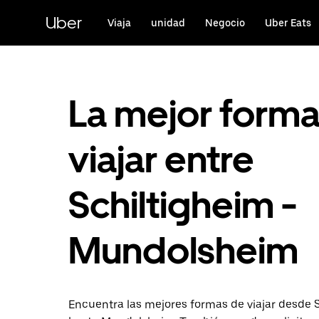
Ir
al
Uber
Viaja
unidad
Negocio
Uber Eats
contenido
principal
La mejor form
viajar entre
Schiltigheim -
Mundolsheim
Encuentra las mejores formas de viajar desde 