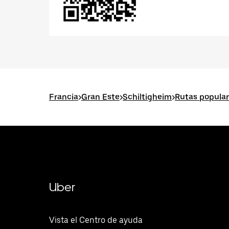
Francia
>
Gran Este
>
Schiltigheim
>
Rutas popular
Uber
Vista el Centro de ayuda