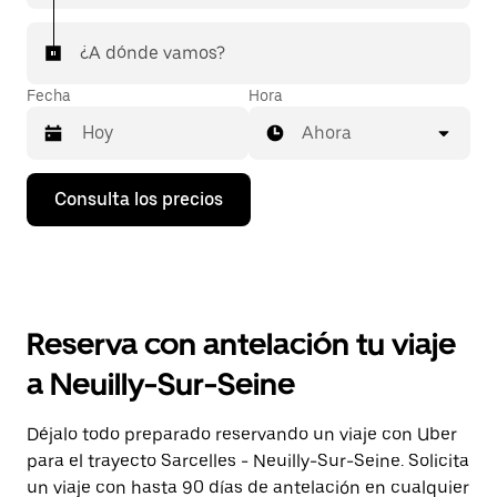
¿A dónde vamos?
Fecha
Hora
Ahora
Pulsa
Consulta los precios
la
flecha
hacia
abajo
para
abrir
el
Reserva con antelación tu viaje
calendario
y
a Neuilly-Sur-Seine
seleccionar
una
fecha.
Déjalo todo preparado reservando un viaje con Uber
Pulsa
para el trayecto Sarcelles - Neuilly-Sur-Seine. Solicita
el
botón
un viaje con hasta 90 días de antelación en cualquier