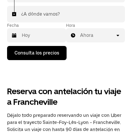
¿A dónde vamos?
Fecha
Hora
Ahora
Pulsa
Consulta los precios
la
flecha
hacia
abajo
para
abrir
el
Reserva con antelación tu viaje
calendario
y
a Francheville
seleccionar
una
fecha.
Déjalo todo preparado reservando un viaje con Uber
Pulsa
para el trayecto Sainte-Foy-Lès-Lyon - Francheville.
el
botón
Solicita un viaje con hasta 90 días de antelación en