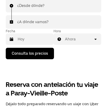
¿Desde dónde?
¿A dónde vamos?
Fecha
Hora
Ahora
Pulsa
Consulta los precios
la
flecha
hacia
abajo
para
abrir
el
Reserva con antelación tu viaje
calendario
y
a Paray-Vieille-Poste
seleccionar
una
fecha.
Déjalo todo preparado reservando un viaje con Uber
Pulsa