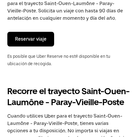
para el trayecto Saint-Ouen-Laumône - Paray-
el
botón
Vieille-Poste. Solicita un viaje con hasta 90 días de
de
antelación en cualquier momento y día del año.
escape
para
cerrar
el
Reservar viaje
calendario.
Es posible que Uber Reserve no esté disponible en tu
ubicación de recogida.
Recorre el trayecto Saint-Ouen-
Laumône - Paray-Vieille-Poste
Cuando utilices Uber para el trayecto Saint-Ouen-
Laumône - Paray-Vieille-Poste, tienes varias
opciones a tu disposición. No importa si viajas en