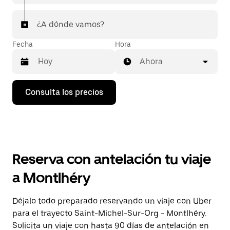
¿A dónde vamos?
Fecha
Hora
Ahora
Pulsa
Consulta los precios
la
flecha
hacia
abajo
para
abrir
el
Reserva con antelación tu viaje
calendario
y
a Montlhéry
seleccionar
una
fecha.
Déjalo todo preparado reservando un viaje con Uber
Pulsa
para el trayecto Saint-Michel-Sur-Org - Montlhéry.
el
botón
Solicita un viaje con hasta 90 días de antelación en