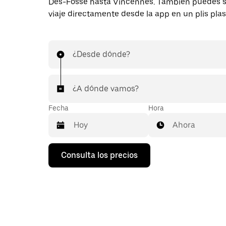
Des-Fossé hasta Vincennes. También puedes so
viaje directamente desde la app en un plis plas
¿Desde dónde?
¿A dónde vamos?
Fecha
Hora
Ahora
Pulsa
Consulta los precios
la
flecha
hacia
abajo
para
abrir
el
calendario