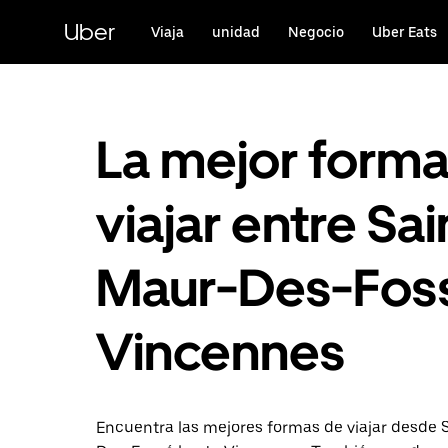
Ir
al
Uber
Viaja
unidad
Negocio
Uber Eats
contenido
principal
La mejor form
viajar entre Sai
Maur-Des-Foss
Vincennes
Encuentra las mejores formas de viajar desde 