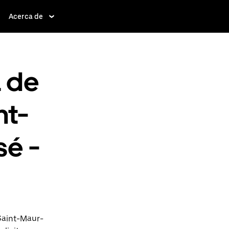
Acerca de
a de
nt-
é -
Saint-Maur-