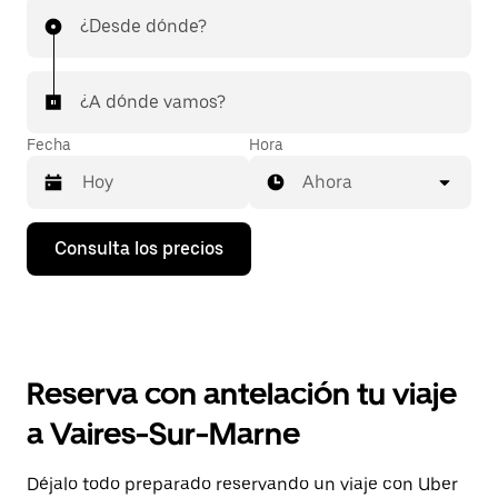
¿Desde dónde?
¿A dónde vamos?
Fecha
Hora
Ahora
Pulsa
Consulta los precios
la
flecha
hacia
abajo
para
abrir
el
Reserva con antelación tu viaje
calendario
y
a Vaires-Sur-Marne
seleccionar
una
fecha.
Déjalo todo preparado reservando un viaje con Uber
Pulsa