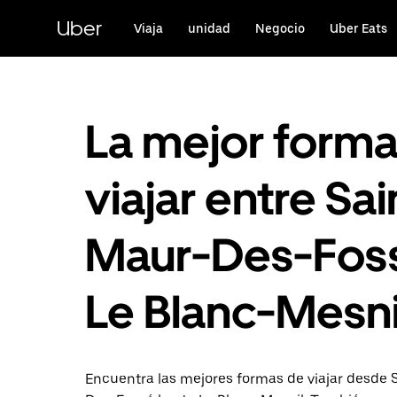
Ir
al
Uber
Viaja
unidad
Negocio
Uber Eats
contenido
principal
La mejor form
viajar entre Sai
Maur-Des-Foss
Le Blanc-Mesni
Encuentra las mejores formas de viajar desde 