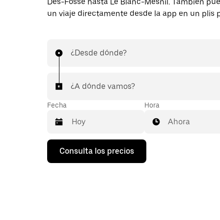
Des-Fossé hasta Le Blanc-Mesnil. También pued
un viaje directamente desde la app en un plis p
¿Desde dónde?
¿A dónde vamos?
Fecha
Hora
Ahora
Pulsa
Consulta los precios
la
flecha
hacia
abajo
para
abrir
el
calendario