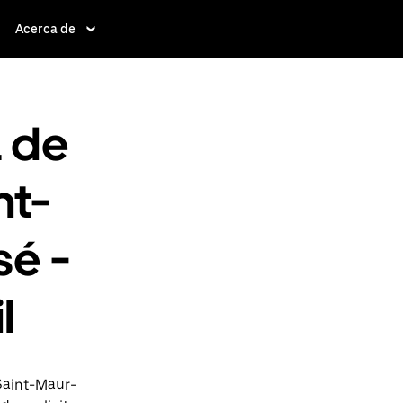
Acerca de
a de
nt-
é -
l
Saint-Maur-