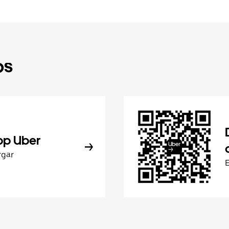
ps
pp Uber
rgar