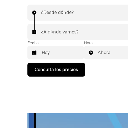
¿Desde dónde?
¿A dónde vamos?
Fecha
Hora
Ahora
Pulsa
Consulta los precios
la
flecha
hacia
abajo
para
abrir
el
calendario
y
seleccionar
una