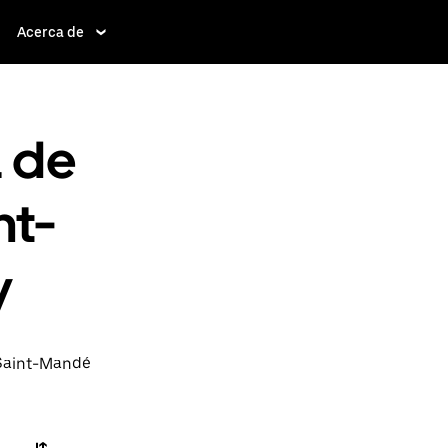
Acerca de
a de
nt-
y
 Saint-Mandé