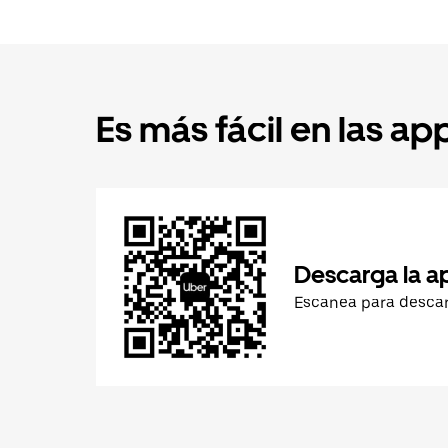
Es más fácil en las ap
Descarga la a
Escanea para desca