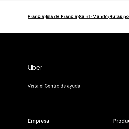
Francia
>
Isla de Francia
>
Saint-Mandé
>
Rutas po
Uber
Vista el Centro de ayuda
Empresa
Produ