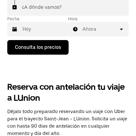
¿A dónde vamos?
Fecha
Hora
Ahora
Pulsa
Consulta los precios
la
flecha
hacia
abajo
para
abrir
el
Reserva con antelación tu viaje
calendario
y
a LUnion
seleccionar
una
fecha.
Déjalo todo preparado reservando un viaje con Uber
Pulsa
para el trayecto Saint-Jean - LUnion. Solicita un viaje
el
botón
con hasta 90 días de antelación en cualquier
de
momento y día del año.