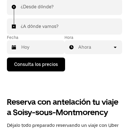
¿Desde dónde?
¿A dónde vamos?
Fecha
Hora
Ahora
Pulsa
Consulta los precios
la
flecha
hacia
abajo
para
abrir
el
Reserva con antelación tu viaje
calendario
y
a Soisy-sous-Montmorency
seleccionar
una
fecha.
Déjalo todo preparado reservando un viaje con Uber
Pulsa