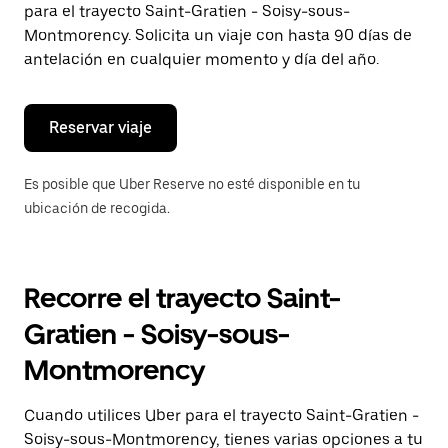
para el trayecto Saint-Gratien - Soisy-sous-
el
botón
Montmorency. Solicita un viaje con hasta 90 días de
de
antelación en cualquier momento y día del año.
escape
para
cerrar
el
Reservar viaje
calendario.
Es posible que Uber Reserve no esté disponible en tu
ubicación de recogida.
Recorre el trayecto Saint-
Gratien - Soisy-sous-
Montmorency
Cuando utilices Uber para el trayecto Saint-Gratien -
Soisy-sous-Montmorency, tienes varias opciones a tu