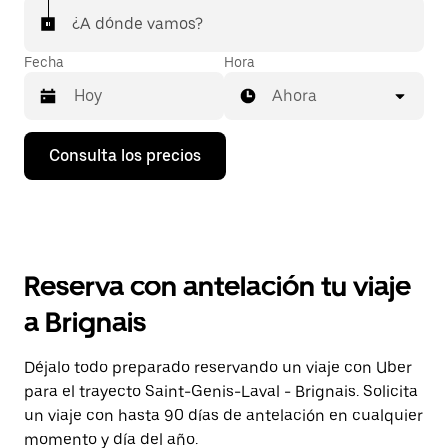
¿A dónde vamos?
Fecha
Hora
Ahora
Pulsa
Consulta los precios
la
flecha
hacia
abajo
para
abrir
el
Reserva con antelación tu viaje
calendario
y
a Brignais
seleccionar
una
fecha.
Déjalo todo preparado reservando un viaje con Uber
Pulsa
para el trayecto Saint-Genis-Laval - Brignais. Solicita
el
botón
un viaje con hasta 90 días de antelación en cualquier
de
momento y día del año.