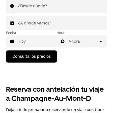
¿Desde dónde?
¿A dónde vamos?
Fecha
Hora
Ahora
Pulsa
Consulta los precios
la
flecha
hacia
abajo
para
abrir
el
Reserva con antelación tu viaje
calendario
y
a Champagne-Au-Mont-D
seleccionar
una
fecha.
Déjalo todo preparado reservando un viaje con Uber
Pulsa