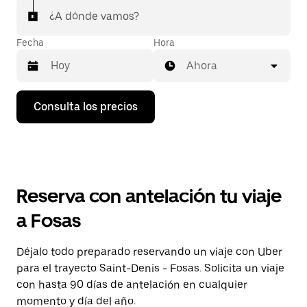
¿A dónde vamos?
Fecha
Hora
Ahora
Pulsa
Consulta los precios
la
flecha
hacia
abajo
para
abrir
el
Reserva con antelación tu viaje
calendario
y
a Fosas
seleccionar
una
fecha.
Déjalo todo preparado reservando un viaje con Uber
Pulsa
para el trayecto Saint-Denis - Fosas. Solicita un viaje
el
botón
con hasta 90 días de antelación en cualquier
de
momento y día del año.