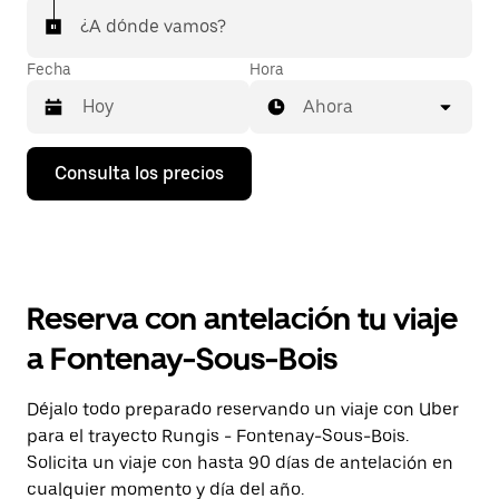
¿A dónde vamos?
Fecha
Hora
Ahora
Pulsa
Consulta los precios
la
flecha
hacia
abajo
para
abrir
el
Reserva con antelación tu viaje
calendario
y
a Fontenay-Sous-Bois
seleccionar
una
fecha.
Déjalo todo preparado reservando un viaje con Uber
Pulsa
para el trayecto Rungis - Fontenay-Sous-Bois.
el
botón
Solicita un viaje con hasta 90 días de antelación en
de
cualquier momento y día del año.