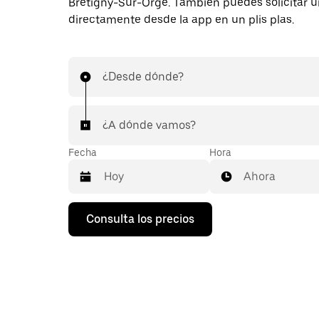
Brétigny-Sur-Orge. También puedes solicitar u
directamente desde la app en un plis plas.
¿Desde dónde?
¿A dónde vamos?
Fecha
Hora
Ahora
Pulsa
Consulta los precios
la
flecha
hacia
abajo
para
abrir
el
calendario