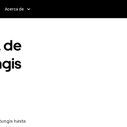
Acerca de
a de
ngis
Rungis hasta