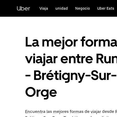
Ir
al
Uber
Viaja
unidad
Negocio
Uber Eats
contenido
principal
La mejor form
viajar entre Ru
- Brétigny-Sur-
Orge
Encuentra las mejores formas de viajar desde 