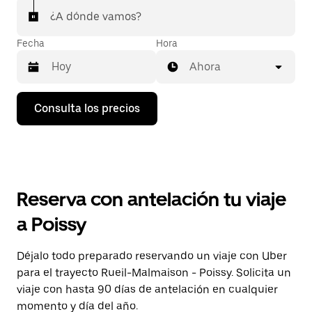
¿A dónde vamos?
Fecha
Hora
Ahora
Pulsa
Consulta los precios
la
flecha
hacia
abajo
para
abrir
el
Reserva con antelación tu viaje
calendario
y
a Poissy
seleccionar
una
fecha.
Déjalo todo preparado reservando un viaje con Uber
Pulsa
para el trayecto Rueil-Malmaison - Poissy. Solicita un
el
botón
viaje con hasta 90 días de antelación en cualquier
de
momento y día del año.