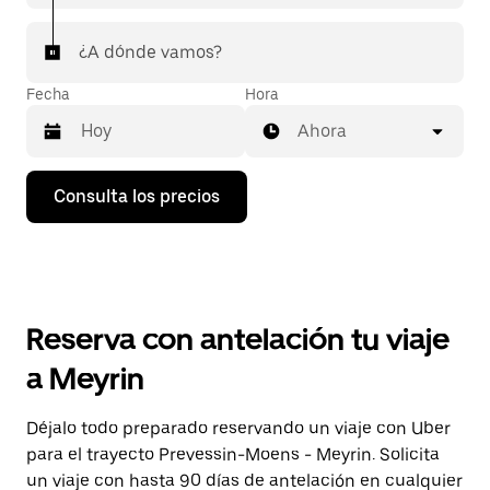
¿A dónde vamos?
Fecha
Hora
Ahora
Pulsa
Consulta los precios
la
flecha
hacia
abajo
para
abrir
el
Reserva con antelación tu viaje
calendario
y
a Meyrin
seleccionar
una
fecha.
Déjalo todo preparado reservando un viaje con Uber
Pulsa
para el trayecto Prevessin-Moens - Meyrin. Solicita
el
botón
un viaje con hasta 90 días de antelación en cualquier