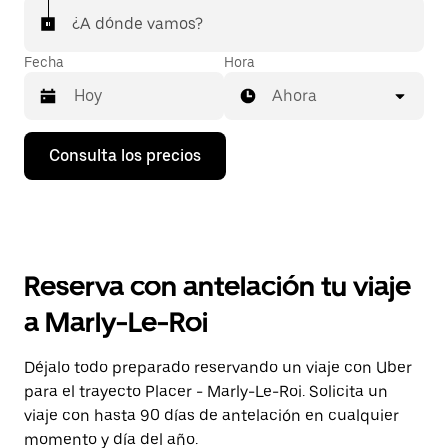
¿A dónde vamos?
Fecha
Hora
Ahora
Pulsa
Consulta los precios
la
flecha
hacia
abajo
para
abrir
el
Reserva con antelación tu viaje
calendario
y
a Marly-Le-Roi
seleccionar
una
fecha.
Déjalo todo preparado reservando un viaje con Uber
Pulsa
para el trayecto Placer - Marly-Le-Roi. Solicita un
el
botón
viaje con hasta 90 días de antelación en cualquier
de
momento y día del año.