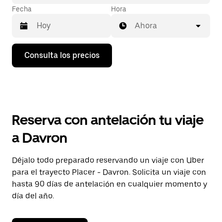
Fecha
Hora
Ahora
Pulsa
Consulta los precios
la
flecha
hacia
abajo
para
abrir
el
Reserva con antelación tu viaje
calendario
y
a Davron
seleccionar
una
fecha.
Déjalo todo preparado reservando un viaje con Uber
Pulsa
para el trayecto Placer - Davron. Solicita un viaje con
el
botón
hasta 90 días de antelación en cualquier momento y
de
día del año.
escape
para
cerrar