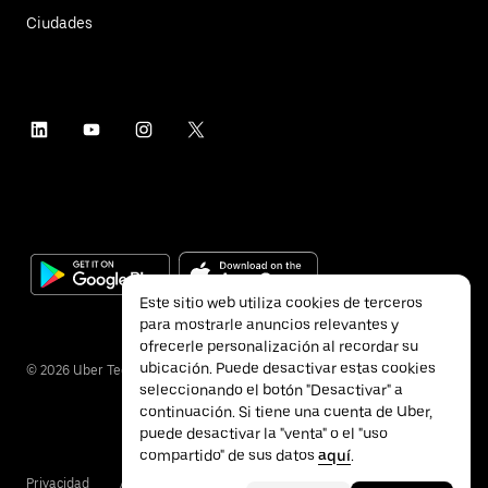
Ciudades
Este sitio web utiliza cookies de terceros
para mostrarle anuncios relevantes y
ofrecerle personalización al recordar su
ubicación. Puede desactivar estas cookies
©
2026
Uber Technologies Inc.
seleccionando el botón "Desactivar" a
continuación. Si tiene una cuenta de Uber,
puede desactivar la "venta" o el "uso
compartido" de sus datos
aquí
.
Privacidad
Accesibilidad
Condiciones