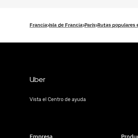
Francia
>
Isla de Francia
>
París
>
Rutas populares e
Uber
Vista el Centro de ayuda
Empresa
Produ