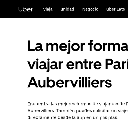
Ir
al
Uber
Viaja
unidad
Negocio
Uber Eats
contenido
principal
La mejor form
viajar entre Parí
Aubervilliers
Encuentra las mejores formas de viajar desde P
Aubervilliers. También puedes solicitar un viaje
directamente desde la app en un plis plas.