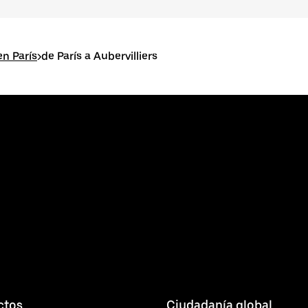
n París
>
de París a Aubervilliers
ctos
Ciudadanía global