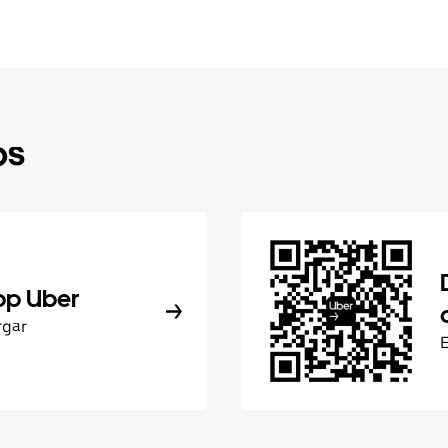
ps
pp Uber
rgar