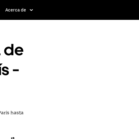
Acerca de
a de
s -
arís hasta