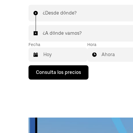
¿Desde dónde?
¿A dónde vamos?
Fecha
Hora
Ahora
Pulsa
Consulta los precios
la
flecha
hacia
abajo
para
abrir
el
calendario
y
seleccionar
una