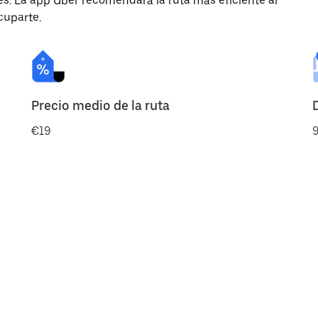
des. La app Uber recomendará la ruta más eficiente al
cuparte.
Precio medio de la ruta
€19
9