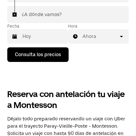
¿A dónde vamos?
Fecha
Hora
Ahora
Pulsa
Consulta los precios
la
flecha
hacia
abajo
para
abrir
el
Reserva con antelación tu viaje
calendario
y
a Montesson
seleccionar
una
fecha.
Déjalo todo preparado reservando un viaje con Uber
Pulsa
para el trayecto Paray-Vieille-Poste - Montesson.
el
botón
Solicita un viaje con hasta 90 días de antelación en