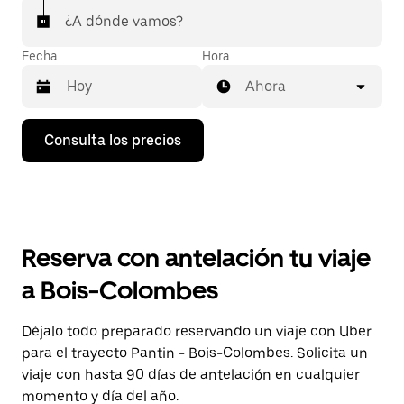
¿A dónde vamos?
Fecha
Hora
Ahora
Pulsa
Consulta los precios
la
flecha
hacia
abajo
para
abrir
el
Reserva con antelación tu viaje
calendario
y
a Bois-Colombes
seleccionar
una
fecha.
Déjalo todo preparado reservando un viaje con Uber
Pulsa
para el trayecto Pantin - Bois-Colombes. Solicita un
el
botón
viaje con hasta 90 días de antelación en cualquier
de
momento y día del año.