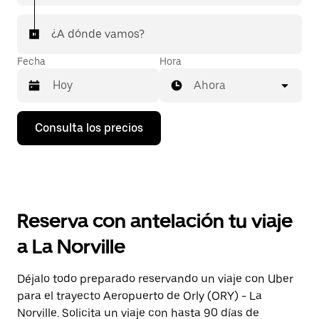
¿A dónde vamos?
Fecha
Hora
Ahora
Pulsa
Consulta los precios
la
flecha
hacia
abajo
para
abrir
el
Reserva con antelación tu viaje
calendario
y
a La Norville
seleccionar
una
fecha.
Déjalo todo preparado reservando un viaje con Uber
Pulsa
para el trayecto Aeropuerto de Orly (ORY) - La
el
botón
Norville. Solicita un viaje con hasta 90 días de