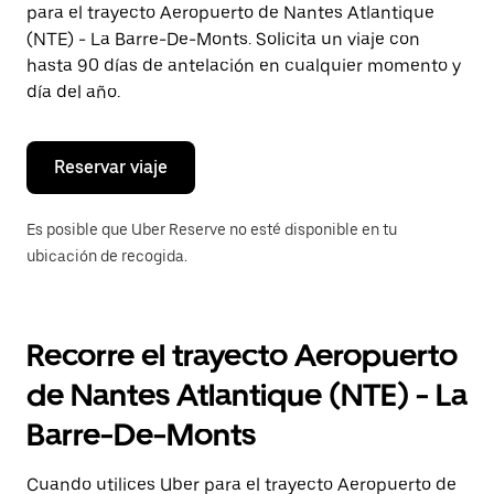
para el trayecto Aeropuerto de Nantes Atlantique
el
botón
(NTE) - La Barre-De-Monts. Solicita un viaje con
de
hasta 90 días de antelación en cualquier momento y
escape
día del año.
para
cerrar
el
calendario.
Reservar viaje
Es posible que Uber Reserve no esté disponible en tu
ubicación de recogida.
Recorre el trayecto Aeropuerto
de Nantes Atlantique (NTE) - La
Barre-De-Monts
Cuando utilices Uber para el trayecto Aeropuerto de