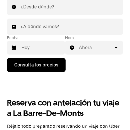
¿Desde dónde?
¿A dónde vamos?
Fecha
Hora
Ahora
Pulsa
Consulta los precios
la
flecha
hacia
abajo
para
abrir
el
Reserva con antelación tu viaje
calendario
y
a La Barre-De-Monts
seleccionar
una
fecha.
Déjalo todo preparado reservando un viaje con Uber
Pulsa