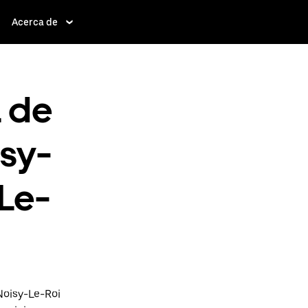
Acerca de
a de
isy-
-Le-
Noisy-Le-Roi