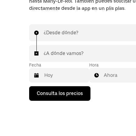
hasta Marly-Le-Roi. También puedes solicitar u
directamente desde la app en un plis plas.
¿Desde dónde?
¿A dónde vamos?
Fecha
Hora
Ahora
Pulsa
Consulta los precios
la
flecha
hacia
abajo
para
abrir
el
calendario