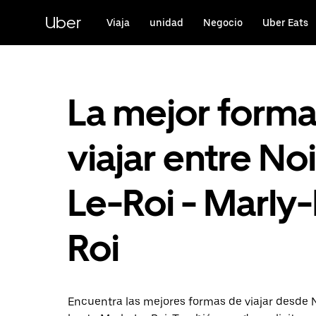
Ir
al
Uber
Viaja
unidad
Negocio
Uber Eats
contenido
principal
La mejor form
viajar entre No
Le-Roi - Marly
Roi
Encuentra las mejores formas de viajar desde 