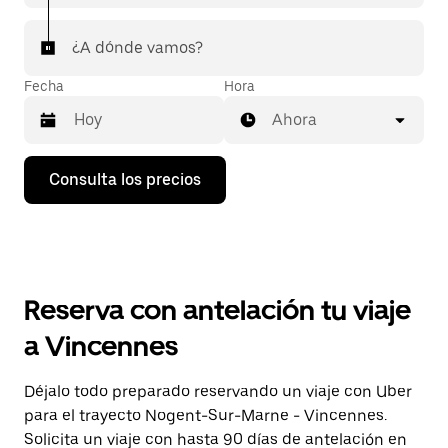
¿A dónde vamos?
Fecha
Hora
Ahora
Pulsa
Consulta los precios
la
flecha
hacia
abajo
para
abrir
el
Reserva con antelación tu viaje
calendario
y
a Vincennes
seleccionar
una
fecha.
Déjalo todo preparado reservando un viaje con Uber
Pulsa
para el trayecto Nogent-Sur-Marne - Vincennes.
el
botón
Solicita un viaje con hasta 90 días de antelación en