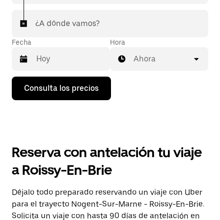
¿A dónde vamos?
Fecha
Hora
Ahora
Pulsa
Consulta los precios
la
flecha
hacia
abajo
para
abrir
el
Reserva con antelación tu viaje
calendario
y
a Roissy-En-Brie
seleccionar
una
fecha.
Déjalo todo preparado reservando un viaje con Uber
Pulsa
para el trayecto Nogent-Sur-Marne - Roissy-En-Brie.
el
botón
Solicita un viaje con hasta 90 días de antelación en