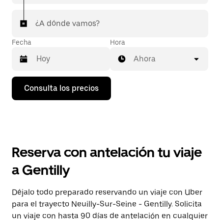
¿A dónde vamos?
Fecha
Hora
Ahora
Pulsa
Consulta los precios
la
flecha
hacia
abajo
para
abrir
el
Reserva con antelación tu viaje
calendario
y
a Gentilly
seleccionar
una
fecha.
Déjalo todo preparado reservando un viaje con Uber
Pulsa
para el trayecto Neuilly-Sur-Seine - Gentilly. Solicita
el
botón
un viaje con hasta 90 días de antelación en cualquier