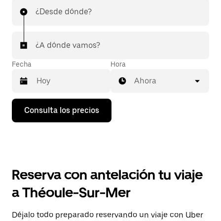
¿Desde dónde?
¿A dónde vamos?
Fecha
Hora
Ahora
Pulsa
Consulta los precios
la
flecha
hacia
abajo
para
abrir
el
Reserva con antelación tu viaje
calendario
y
a Théoule-Sur-Mer
seleccionar
una
fecha.
Déjalo todo preparado reservando un viaje con Uber
Pulsa