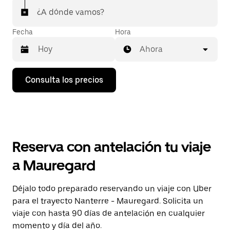
¿A dónde vamos?
Fecha
Hora
Ahora
Pulsa
Consulta los precios
la
flecha
hacia
abajo
para
abrir
el
Reserva con antelación tu viaje
calendario
y
a Mauregard
seleccionar
una
fecha.
Déjalo todo preparado reservando un viaje con Uber
Pulsa
para el trayecto Nanterre - Mauregard. Solicita un
el
botón
viaje con hasta 90 días de antelación en cualquier
de
momento y día del año.