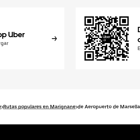
pp Uber
rgar
e
>
Rutas populares en Marignane
>
de Aeropuerto de Marsell