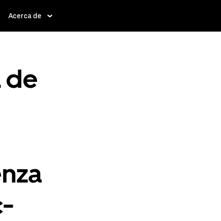
Acerca de
a de
e
enza
c-