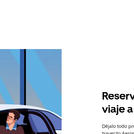
Reserv
viaje 
Déjalo todo pr
trayecto Aero