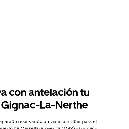
a con antelación tu
a Gignac-La-Nerthe
eparado reservando un viaje con Uber para el
puerto de Marsella-Provenza (MRS) - Gignac-