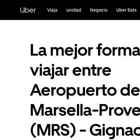
Ir
al
Uber
Viaja
unidad
Negocio
Uber Eats
contenido
principal
La mejor form
viajar entre
Aeropuerto d
Marsella-Prov
(MRS) - Gigna