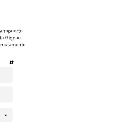
Aeropuerto
sta Gignac-
directamente