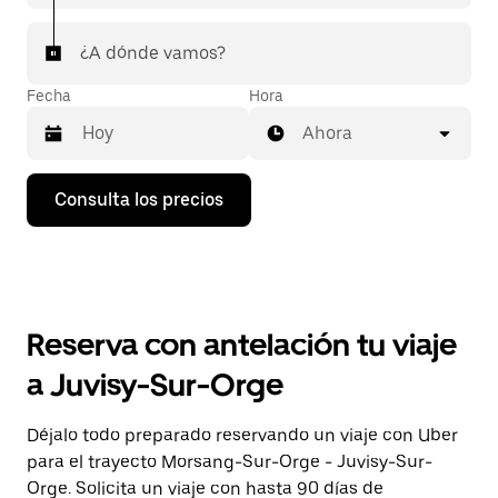
¿A dónde vamos?
Fecha
Hora
Ahora
Pulsa
Consulta los precios
la
flecha
hacia
abajo
para
abrir
el
Reserva con antelación tu viaje
calendario
y
a Juvisy-Sur-Orge
seleccionar
una
fecha.
Déjalo todo preparado reservando un viaje con Uber
Pulsa
para el trayecto Morsang-Sur-Orge - Juvisy-Sur-
el
botón
Orge. Solicita un viaje con hasta 90 días de