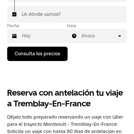
¿A dónde vamos?
Fecha
Hora
Ahora
Pulsa
Consulta los precios
la
flecha
hacia
abajo
para
abrir
el
Reserva con antelación tu viaje
calendario
y
a Tremblay-En-France
seleccionar
una
fecha.
Déjalo todo preparado reservando un viaje con Uber
Pulsa
para el trayecto Montsoult - Tremblay-En-France.
el
botón
Solicita un viaje con hasta 90 días de antelación en