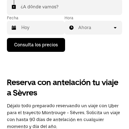
¿A dónde vamos?
Fecha
Hora
Ahora
Pulsa
Consulta los precios
la
flecha
hacia
abajo
para
abrir
el
Reserva con antelación tu viaje
calendario
y
a Sèvres
seleccionar
una
fecha.
Déjalo todo preparado reservando un viaje con Uber
Pulsa
para el trayecto Montrouge - Sèvres. Solicita un viaje
el
botón
con hasta 90 días de antelación en cualquier
de
momento y día del año.