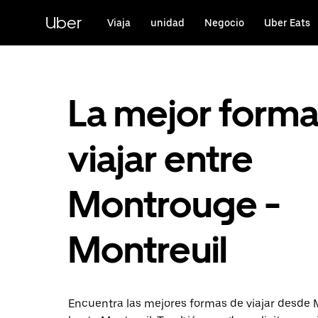
Ir
al
Uber
Viaja
unidad
Negocio
Uber Eats
contenido
principal
La mejor form
viajar entre
Montrouge -
Montreuil
Encuentra las mejores formas de viajar desde