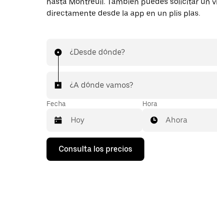
hasta Montreuil. También puedes solicitar un v
directamente desde la app en un plis plas.
¿Desde dónde?
¿A dónde vamos?
Fecha
Hora
Ahora
Pulsa
Consulta los precios
la
flecha
hacia
abajo
para
abrir
el
calendario