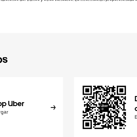
ps
pp Uber
rgar