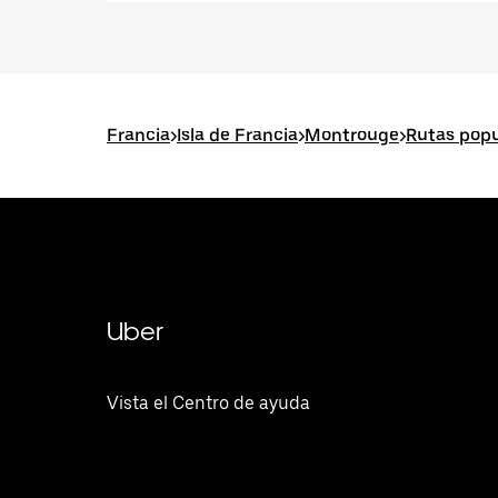
Francia
>
Isla de Francia
>
Montrouge
>
Rutas pop
Uber
Vista el Centro de ayuda