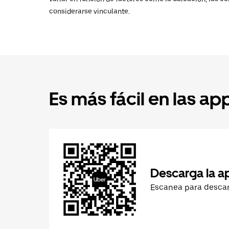
considerarse vinculante.
Es más fácil en las ap
Descarga la a
Escanea para desca