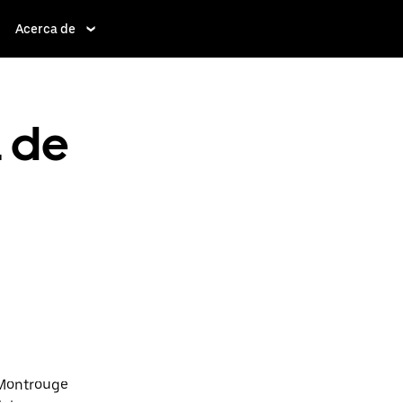
Acerca de
a de
 Montrouge